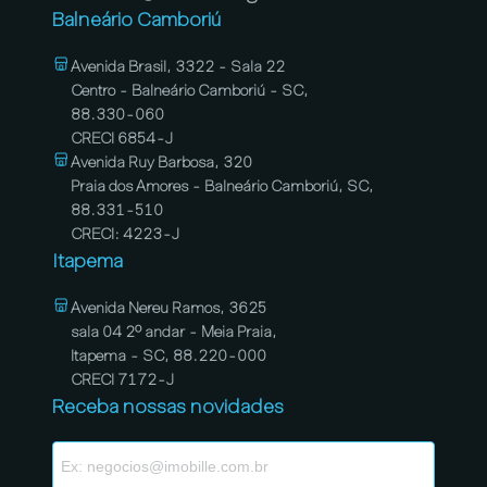
Balneário Camboriú
Avenida Brasil, 3322 - Sala 22
Centro - Balneário Camboriú - SC,
88.330-060
CRECI 6854-J
Avenida Ruy Barbosa, 320
Praia dos Amores - Balneário Camboriú, SC,
88.331-510
CRECI: 4223-J
Itapema
Avenida Nereu Ramos, 3625
sala 04 2º andar - Meia Praia,
Itapema - SC, 88.220-000
CRECI 7172-J
Receba nossas novidades