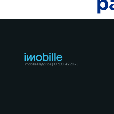
p
Imobille Negócios | CRECI 4223-J