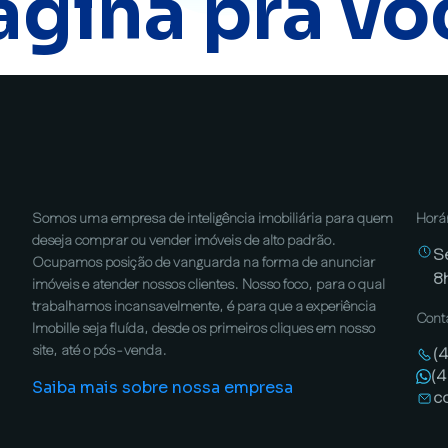
ágina pra vo
Somos uma empresa de inteligência imobiliária para quem
Horá
deseja comprar ou vender imóveis de alto padrão.
S
Ocupamos posição de vanguarda na forma de anunciar
8
imóveis e atender nossos clientes. Nosso foco, para o qual
trabalhamos incansavelmente, é para que a experiência
Cont
Imobille seja fluída, desde os primeiros cliques em nosso
site, até o pós-venda.
(
(
Saiba mais sobre nossa empresa
c