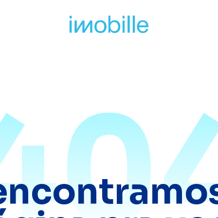
40
encontramos