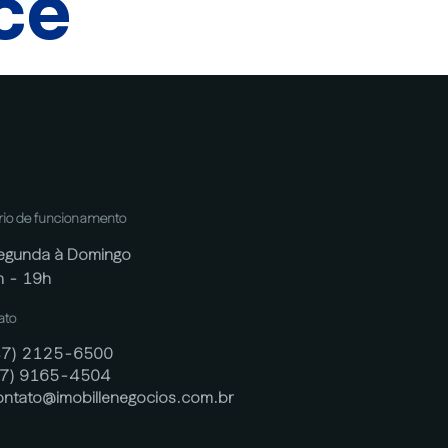
cê
rio de funcionamento
egunda à Domingo
h - 19h
ato
47) 2125-6500
47) 9165-4504
ontato@imobillenegocios.com.br