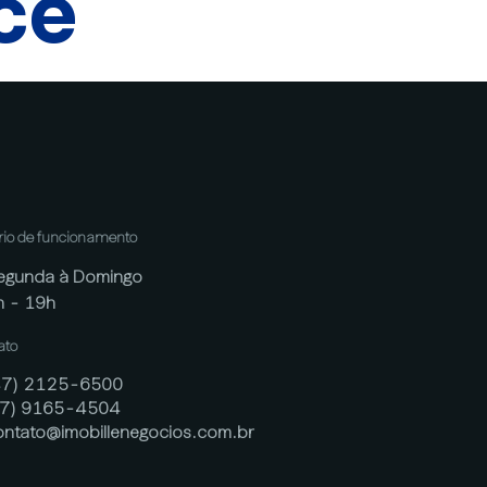
cê
rio de funcionamento
egunda à Domingo
h - 19h
ato
47) 2125-6500
47) 9165-4504
ontato@imobillenegocios.com.br