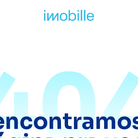
40
encontramos