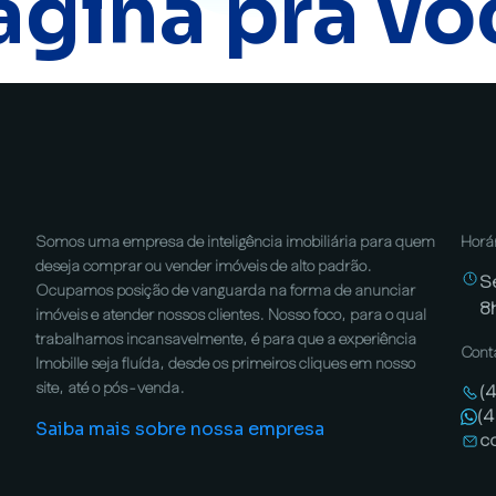
ágina pra vo
Somos uma empresa de inteligência imobiliária para quem
Horá
deseja comprar ou vender imóveis de alto padrão.
S
Ocupamos posição de vanguarda na forma de anunciar
8
imóveis e atender nossos clientes. Nosso foco, para o qual
trabalhamos incansavelmente, é para que a experiência
Cont
Imobille seja fluída, desde os primeiros cliques em nosso
site, até o pós-venda.
(
(
Saiba mais sobre nossa empresa
c