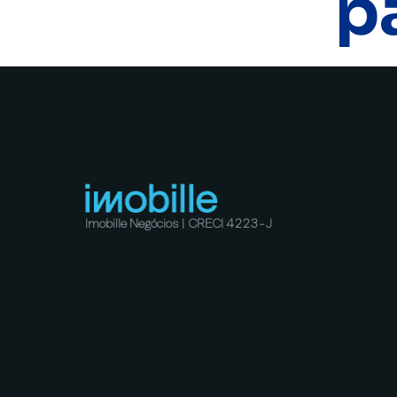
p
Imobille Negócios | CRECI 4223-J