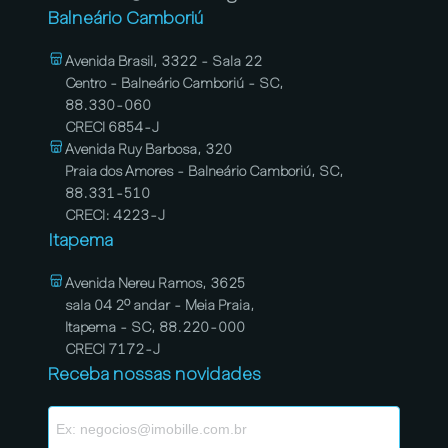
Balneário Camboriú
Avenida Brasil, 3322 - Sala 22
Centro - Balneário Camboriú - SC,
88.330-060
CRECI 6854-J
Avenida Ruy Barbosa, 320
Praia dos Amores - Balneário Camboriú, SC,
88.331-510
CRECI: 4223-J
Itapema
Avenida Nereu Ramos, 3625
sala 04 2º andar - Meia Praia,
Itapema - SC, 88.220-000
CRECI 7172-J
Receba nossas novidades