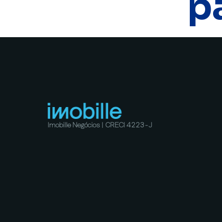
p
Imobille Negócios | CRECI 4223-J