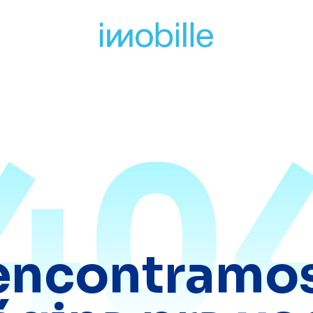
40
encontramos