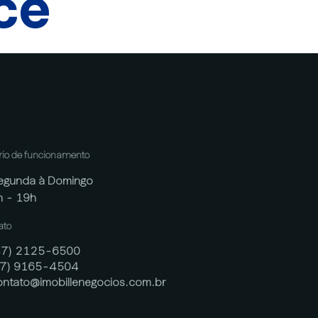
cê
rio de funcionamento
egunda à Domingo
h - 19h
ato
47) 2125-6500
47) 9165-4504
ontato@imobillenegocios.com.br