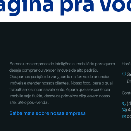
ágina pra vo
Somos uma empresa de inteligência imobiliária para quem
Horá
deseja comprar ou vender imóveis de alto padrão.
S
Ocupamos posição de vanguarda na forma de anunciar
8
imóveis e atender nossos clientes. Nosso foco, para o qual
trabalhamos incansavelmente, é para que a experiência
Cont
Imobille seja fluída, desde os primeiros cliques em nosso
site, até o pós-venda.
(
(
Saiba mais sobre nossa empresa
c