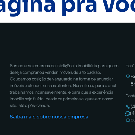
ágina pra vo
Somos uma empresa de inteligência imobiliária para quem
Horá
deseja comprar ou vender imóveis de alto padrão.
S
Ocupamos posição de vanguarda na forma de anunciar
8
imóveis e atender nossos clientes. Nosso foco, para o qual
trabalhamos incansavelmente, é para que a experiência
Cont
Imobille seja fluída, desde os primeiros cliques em nosso
site, até o pós-venda.
(
(
Saiba mais sobre nossa empresa
c