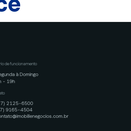
cê
rio de funcionamento
egunda à Domingo
h - 19h
ato
47) 2125-6500
47) 9165-4504
ontato@imobillenegocios.com.br