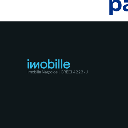
p
Imobille Negócios | CRECI 4223-J