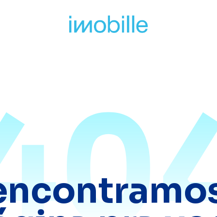
40
encontramos