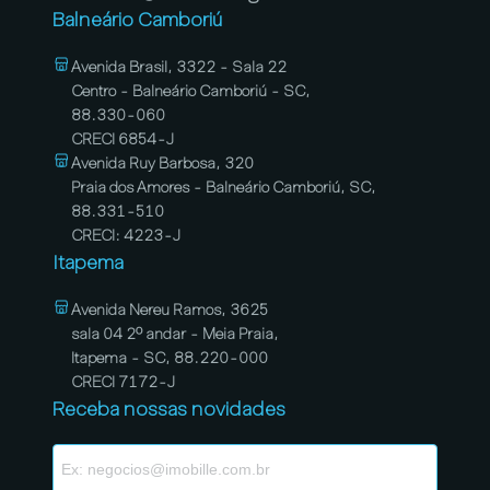
Balneário Camboriú
Avenida Brasil, 3322 - Sala 22
Centro - Balneário Camboriú - SC,
88.330-060
CRECI 6854-J
Avenida Ruy Barbosa, 320
Praia dos Amores - Balneário Camboriú, SC,
88.331-510
CRECI: 4223-J
Itapema
Avenida Nereu Ramos, 3625
sala 04 2º andar - Meia Praia,
Itapema - SC, 88.220-000
CRECI 7172-J
Receba nossas novidades