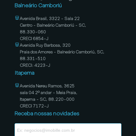
Balneário Camboriú
Avenida Brasil, 3322 - Sala 22
Centro - Balneário Camboriú - SC,
88.330-060
CRECI 6854-J
Avenida Ruy Barbosa, 320
Praia dos Amores - Balneário Camboriú, SC,
88.331-510
CRECI: 4223-J
Itapema
Avenida Nereu Ramos, 3625
sala 04 2º andar - Meia Praia,
Itapema - SC, 88.220-000
CRECI 7172-J
Receba nossas novidades