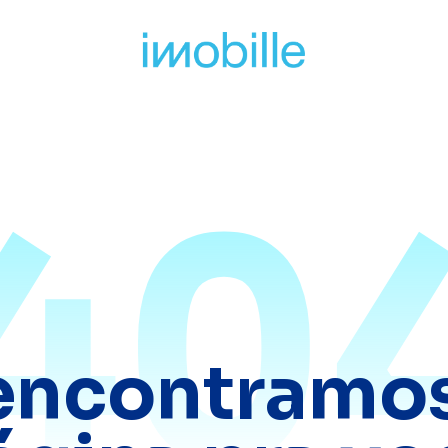
40
encontramos