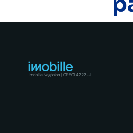
p
Imobille Negócios | CRECI 4223-J