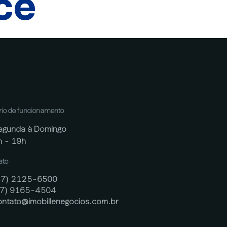
cê
rio de funcionamento
egunda à Domingo
h - 19h
ato
47) 2125-6500
47) 9165-4504
ontato@imobillenegocios.com.br