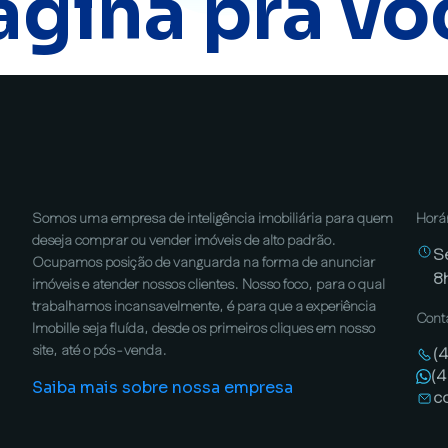
ágina pra vo
Somos uma empresa de inteligência imobiliária para quem
Horá
deseja comprar ou vender imóveis de alto padrão.
S
Ocupamos posição de vanguarda na forma de anunciar
8
imóveis e atender nossos clientes. Nosso foco, para o qual
trabalhamos incansavelmente, é para que a experiência
Cont
Imobille seja fluída, desde os primeiros cliques em nosso
site, até o pós-venda.
(
(
Saiba mais sobre nossa empresa
c