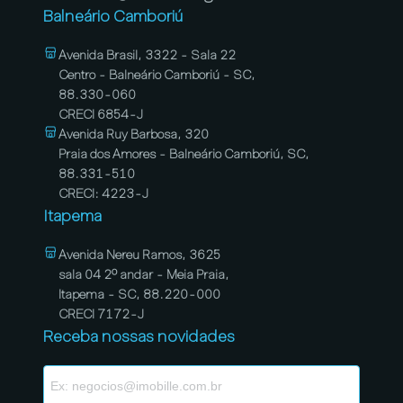
Balneário Camboriú
Avenida Brasil, 3322 - Sala 22
Centro - Balneário Camboriú - SC,
88.330-060
CRECI 6854-J
Avenida Ruy Barbosa, 320
Praia dos Amores - Balneário Camboriú, SC,
88.331-510
CRECI: 4223-J
Itapema
Avenida Nereu Ramos, 3625
sala 04 2º andar - Meia Praia,
Itapema - SC, 88.220-000
CRECI 7172-J
Receba nossas novidades