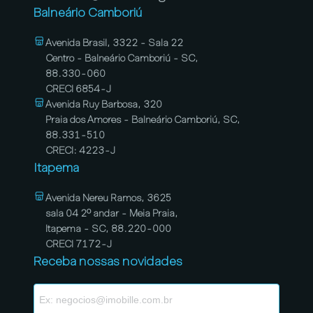
Balneário Camboriú
Avenida Brasil, 3322 - Sala 22
Centro - Balneário Camboriú - SC,
88.330-060
CRECI 6854-J
Avenida Ruy Barbosa, 320
Praia dos Amores - Balneário Camboriú, SC,
88.331-510
CRECI: 4223-J
Itapema
Avenida Nereu Ramos, 3625
sala 04 2º andar - Meia Praia,
Itapema - SC, 88.220-000
CRECI 7172-J
Receba nossas novidades