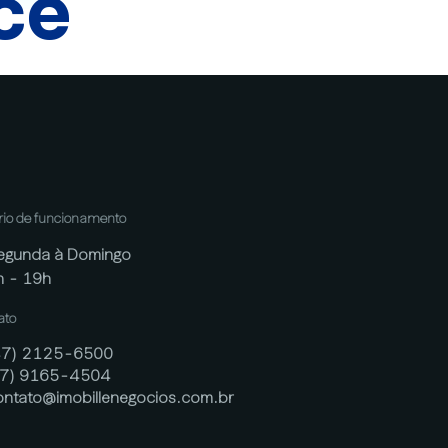
cê
rio de funcionamento
egunda à Domingo
h - 19h
ato
47) 2125-6500
47) 9165-4504
ontato@imobillenegocios.com.br