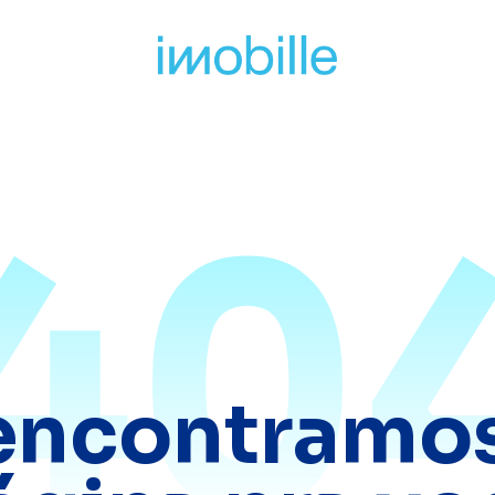
40
encontramos