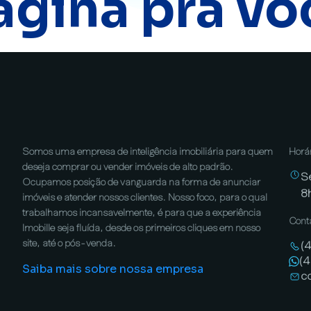
ágina pra vo
Somos uma empresa de inteligência imobiliária para quem
Horá
deseja comprar ou vender imóveis de alto padrão.
S
Ocupamos posição de vanguarda na forma de anunciar
8
imóveis e atender nossos clientes. Nosso foco, para o qual
trabalhamos incansavelmente, é para que a experiência
Cont
Imobille seja fluída, desde os primeiros cliques em nosso
site, até o pós-venda.
(
(
Saiba mais sobre nossa empresa
c