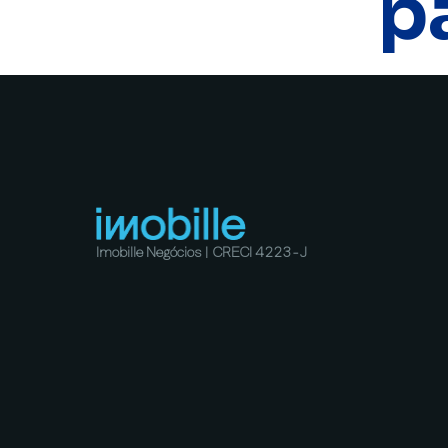
p
Imobille Negócios | CRECI 4223-J