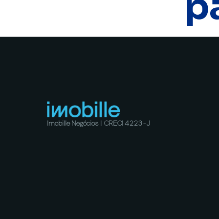
p
Imobille Negócios | CRECI 4223-J