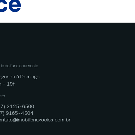
cê
rio de funcionamento
egunda à Domingo
h - 19h
ato
47) 2125-6500
47) 9165-4504
ontato@imobillenegocios.com.br