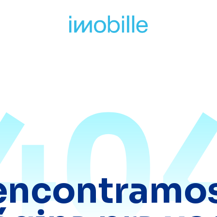
40
encontramos