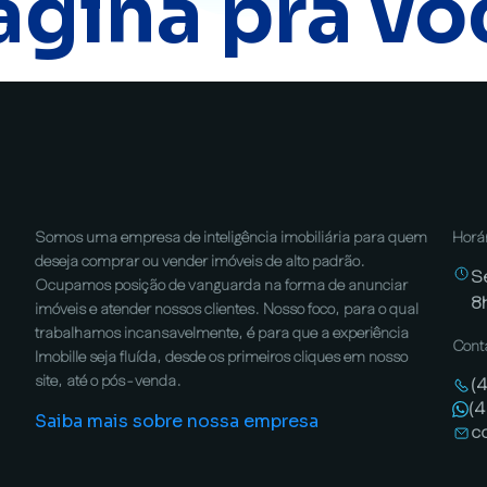
ágina pra vo
Somos uma empresa de inteligência imobiliária para quem
Horá
deseja comprar ou vender imóveis de alto padrão.
S
Ocupamos posição de vanguarda na forma de anunciar
8
imóveis e atender nossos clientes. Nosso foco, para o qual
trabalhamos incansavelmente, é para que a experiência
Cont
Imobille seja fluída, desde os primeiros cliques em nosso
site, até o pós-venda.
(
(
Saiba mais sobre nossa empresa
c