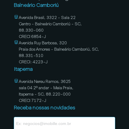
Balneário Camboriú
Avenida Brasil, 3322 - Sala 22
Centro - Balneário Camboriú - SC,
88.330-060
CRECI 6854-J
Avenida Ruy Barbosa, 320
Praia dos Amores - Balneário Camboriú, SC,
88.331-510
CRECI: 4223-J
Itapema
Avenida Nereu Ramos, 3625
sala 04 2º andar - Meia Praia,
Itapema - SC, 88.220-000
CRECI 7172-J
Receba nossas novidades