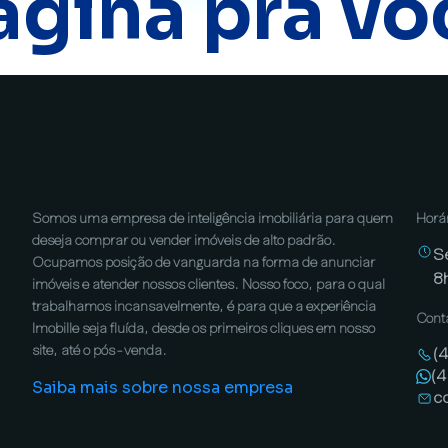
ágina pra vo
Somos uma empresa de inteligência imobiliária para quem
Horá
deseja comprar ou vender imóveis de alto padrão.
S
Ocupamos posição de vanguarda na forma de anunciar
8
imóveis e atender nossos clientes. Nosso foco, para o qual
trabalhamos incansavelmente, é para que a experiência
Cont
Imobille seja fluída, desde os primeiros cliques em nosso
site, até o pós-venda.
(
(
Saiba mais sobre nossa empresa
c