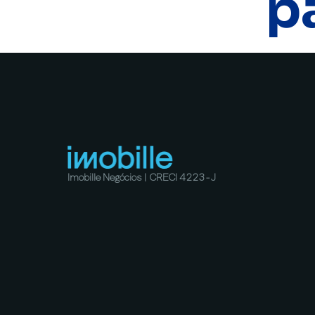
p
Imobille Negócios | CRECI 4223-J