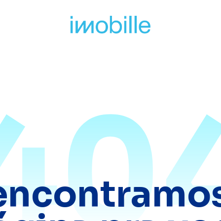
40
encontramos