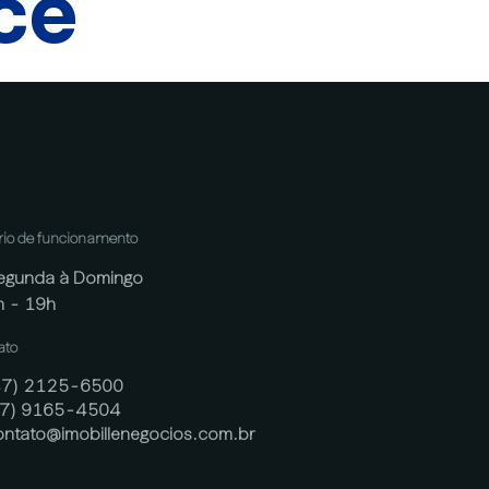
cê
rio de funcionamento
egunda à Domingo
h - 19h
ato
47) 2125-6500
47) 9165-4504
ontato@imobillenegocios.com.br