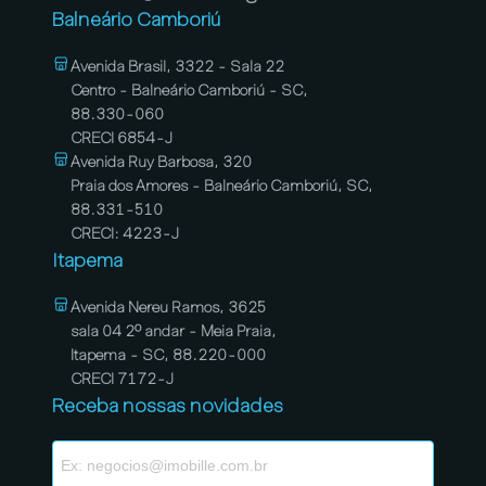
Balneário Camboriú
Avenida Brasil, 3322 - Sala 22
Centro - Balneário Camboriú - SC,
88.330-060
CRECI 6854-J
Avenida Ruy Barbosa, 320
Praia dos Amores - Balneário Camboriú, SC,
88.331-510
CRECI: 4223-J
Itapema
Avenida Nereu Ramos, 3625
sala 04 2º andar - Meia Praia,
Itapema - SC, 88.220-000
CRECI 7172-J
Receba nossas novidades