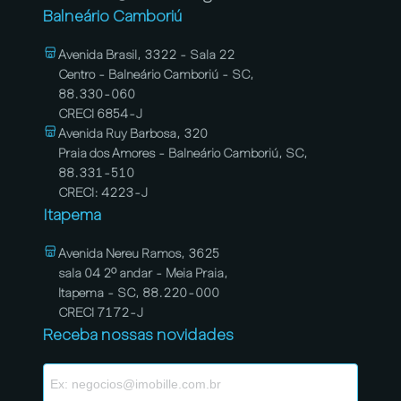
Balneário Camboriú
Avenida Brasil, 3322 - Sala 22
Centro - Balneário Camboriú - SC,
88.330-060
CRECI 6854-J
Avenida Ruy Barbosa, 320
Praia dos Amores - Balneário Camboriú, SC,
88.331-510
CRECI: 4223-J
Itapema
Avenida Nereu Ramos, 3625
sala 04 2º andar - Meia Praia,
Itapema - SC, 88.220-000
CRECI 7172-J
Receba nossas novidades