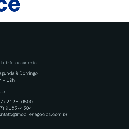
cê
rio de funcionamento
egunda à Domingo
h - 19h
ato
47) 2125-6500
47) 9165-4504
ontato@imobillenegocios.com.br