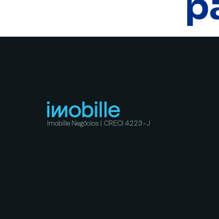
p
Imobille Negócios | CRECI 4223-J