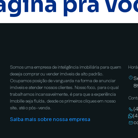
ágina pra vo
Somos uma empresa de inteligência imobiliária para quem
Horá
deseja comprar ou vender imóveis de alto padrão.
S
Ocupamos posição de vanguarda na forma de anunciar
8
imóveis e atender nossos clientes. Nosso foco, para o qual
trabalhamos incansavelmente, é para que a experiência
Cont
Imobille seja fluída, desde os primeiros cliques em nosso
site, até o pós-venda.
(
(
Saiba mais sobre nossa empresa
c