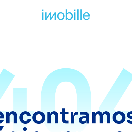
40
encontramos