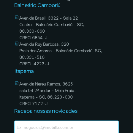
Balneário Camboriú
Avenida Brasil, 3322 - Sala 22
Centro - Balneário Camboriú - SC,
88.330-060
CRECI 6854-J
Avenida Ruy Barbosa, 320
Praia dos Amores - Balneário Camboriú, SC,
88.331-510
CRECI: 4223-J
Itapema
Avenida Nereu Ramos, 3625
sala 04 2º andar - Meia Praia,
Itapema - SC, 88.220-000
CRECI 7172-J
Receba nossas novidades