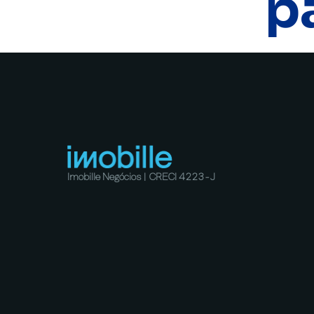
p
Imobille Negócios | CRECI 4223-J