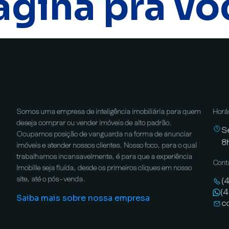
ágina pra vo
Somos uma empresa de inteligência imobiliária para quem
Horá
deseja comprar ou vender imóveis de alto padrão.
S
Ocupamos posição de vanguarda na forma de anunciar
8
imóveis e atender nossos clientes. Nosso foco, para o qual
trabalhamos incansavelmente, é para que a experiência
Cont
Imobille seja fluída, desde os primeiros cliques em nosso
site, até o pós-venda.
(
(
Saiba mais sobre nossa empresa
c