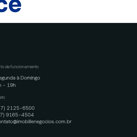
cê
rio de funcionamento
egunda à Domingo
h - 19h
ato
47) 2125-6500
47) 9165-4504
ontato@imobillenegocios.com.br