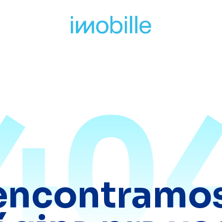
40
encontramos