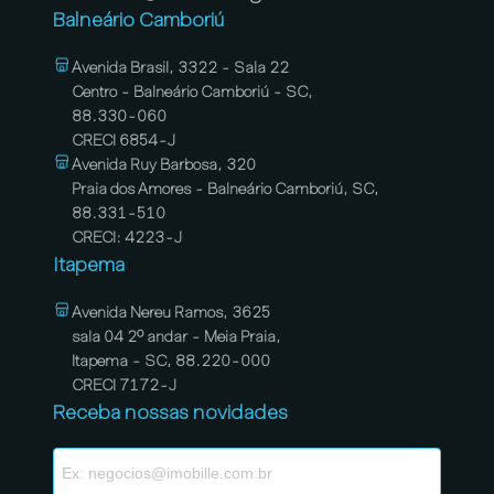
Balneário Camboriú
Avenida Brasil, 3322 - Sala 22
Centro - Balneário Camboriú - SC,
88.330-060
CRECI 6854-J
Avenida Ruy Barbosa, 320
Praia dos Amores - Balneário Camboriú, SC,
88.331-510
CRECI: 4223-J
Itapema
Avenida Nereu Ramos, 3625
sala 04 2º andar - Meia Praia,
Itapema - SC, 88.220-000
CRECI 7172-J
Receba nossas novidades