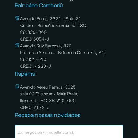
Balneário Camboriú
Avenida Brasil, 3322 - Sala 22
Centro - Balneário Camboriú - SC,
88.330-060
CRECI 6854-J
Avenida Ruy Barbosa, 320
Praia dos Amores - Balneário Camboriú, SC,
88.331-510
CRECI: 4223-J
Itapema
Avenida Nereu Ramos, 3625
sala 04 2º andar - Meia Praia,
Itapema - SC, 88.220-000
CRECI 7172-J
Receba nossas novidades