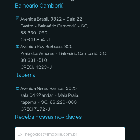
Balneário Camboriú
Avenida Brasil, 3322 - Sala 22
Centro - Balneário Camboriú - SC,
88.330-060
CRECI 6854-J
Avenida Ruy Barbosa, 320
Praia dos Amores - Balneário Camboriú, SC,
88.331-510
CRECI: 4223-J
Itapema
Avenida Nereu Ramos, 3625
sala 04 2º andar - Meia Praia,
Itapema - SC, 88.220-000
CRECI 7172-J
Receba nossas novidades