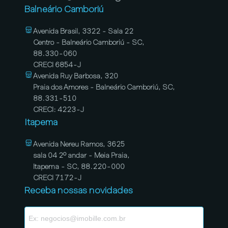
Balneário Camboriú
Avenida Brasil, 3322 - Sala 22
Centro - Balneário Camboriú - SC,
88.330-060
CRECI 6854-J
Avenida Ruy Barbosa, 320
Praia dos Amores - Balneário Camboriú, SC,
88.331-510
CRECI: 4223-J
Itapema
Avenida Nereu Ramos, 3625
sala 04 2º andar - Meia Praia,
Itapema - SC, 88.220-000
CRECI 7172-J
Receba nossas novidades