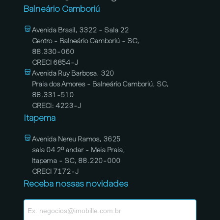
Balneário Camboriú
Avenida Brasil, 3322 - Sala 22
Centro - Balneário Camboriú - SC,
88.330-060
CRECI 6854-J
Avenida Ruy Barbosa, 320
Praia dos Amores - Balneário Camboriú, SC,
88.331-510
CRECI: 4223-J
Itapema
Avenida Nereu Ramos, 3625
sala 04 2º andar - Meia Praia,
Itapema - SC, 88.220-000
CRECI 7172-J
Receba nossas novidades