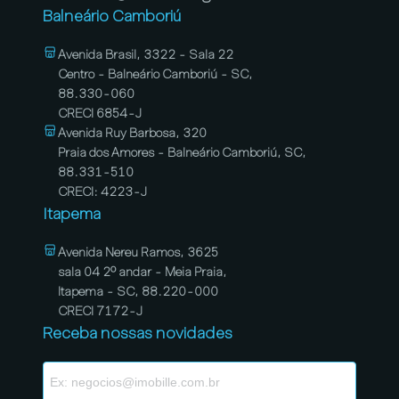
Balneário Camboriú
Avenida Brasil, 3322 - Sala 22
Centro - Balneário Camboriú - SC,
88.330-060
CRECI 6854-J
Avenida Ruy Barbosa, 320
Praia dos Amores - Balneário Camboriú, SC,
88.331-510
CRECI: 4223-J
Itapema
Avenida Nereu Ramos, 3625
sala 04 2º andar - Meia Praia,
Itapema - SC, 88.220-000
CRECI 7172-J
Receba nossas novidades