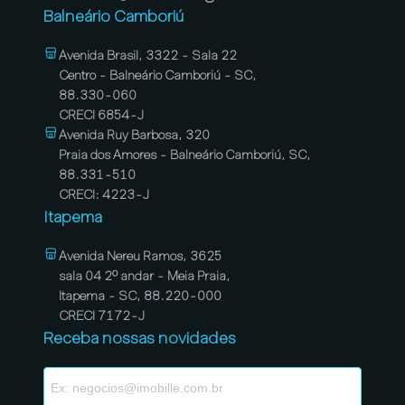
Balneário Camboriú
Avenida Brasil, 3322 - Sala 22
Centro - Balneário Camboriú - SC,
88.330-060
CRECI 6854-J
Avenida Ruy Barbosa, 320
Praia dos Amores - Balneário Camboriú, SC,
88.331-510
CRECI: 4223-J
Itapema
Avenida Nereu Ramos, 3625
sala 04 2º andar - Meia Praia,
Itapema - SC, 88.220-000
CRECI 7172-J
Receba nossas novidades