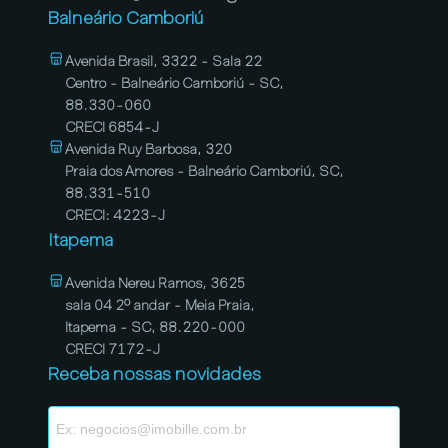
Balneário Camboriú
Avenida Brasil, 3322 - Sala 22
Centro - Balneário Camboriú - SC,
88.330-060
CRECI 6854-J
Avenida Ruy Barbosa, 320
Praia dos Amores - Balneário Camboriú, SC,
88.331-510
CRECI: 4223-J
Itapema
Avenida Nereu Ramos, 3625
sala 04 2º andar - Meia Praia,
Itapema - SC, 88.220-000
CRECI 7172-J
Receba nossas novidades