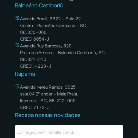
Balneário Camboriú
Avenida Brasil, 3322 - Sala 22
Centro - Balneário Camboriú - SC,
88.330-060
CRECI 6854-J
Avenida Ruy Barbosa, 320
Praia dos Amores - Balneário Camboriú, SC,
88.331-510
CRECI: 4223-J
Itapema
Avenida Nereu Ramos, 3625
sala 04 2º andar - Meia Praia,
Itapema - SC, 88.220-000
CRECI 7172-J
Receba nossas novidades