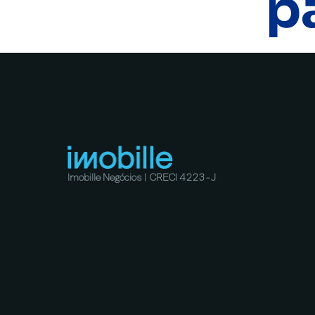
p
Imobille Negócios | CRECI 4223-J