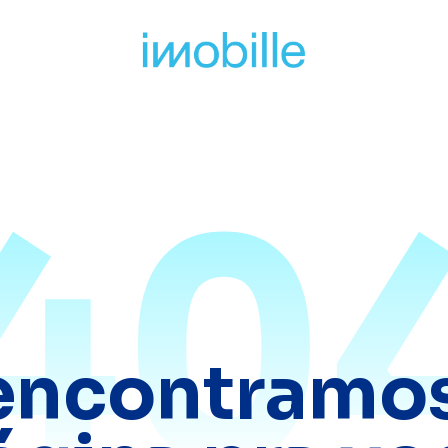
40
encontramos