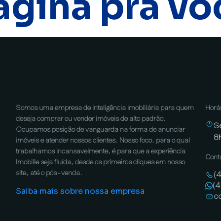
ágina pra vo
Somos uma empresa de inteligência imobiliária para quem
Horá
deseja comprar ou vender imóveis de alto padrão.
S
Ocupamos posição de vanguarda na forma de anunciar
8
imóveis e atender nossos clientes. Nosso foco, para o qual
trabalhamos incansavelmente, é para que a experiência
Cont
Imobille seja fluída, desde os primeiros cliques em nosso
site, até o pós-venda.
(
(
Saiba mais sobre nossa empresa
c