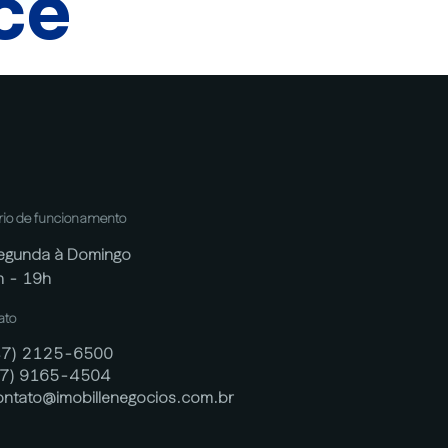
cê
rio de funcionamento
egunda à Domingo
h - 19h
ato
47) 2125-6500
47) 9165-4504
ontato@imobillenegocios.com.br