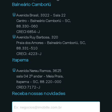
Balneário Camboriú
Avenida Brasil, 3322 - Sala 22
Centro - Balneário Camboriú - SC,
88.330-060
CRECI 6854-J
Avenida Ruy Barbosa, 320
Praia dos Amores - Balneário Camboriú, SC,
88.331-510
CRECI: 4223-J
Itapema
Avenida Nereu Ramos, 3625
sala 04 2º andar - Meia Praia,
Itapema - SC, 88.220-000
CRECI 7172-J
Receba nossas novidades