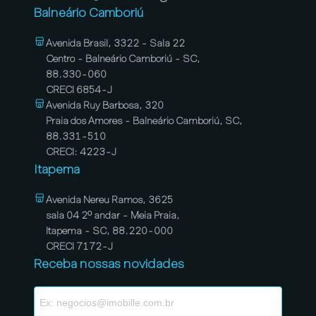
Balneário Camboriú
Avenida Brasil, 3322 - Sala 22
Centro - Balneário Camboriú - SC,
88.330-060
CRECI 6854-J
Avenida Ruy Barbosa, 320
Praia dos Amores - Balneário Camboriú, SC,
88.331-510
CRECI: 4223-J
Itapema
Avenida Nereu Ramos, 3625
sala 04 2º andar - Meia Praia,
Itapema - SC, 88.220-000
CRECI 7172-J
Receba nossas novidades