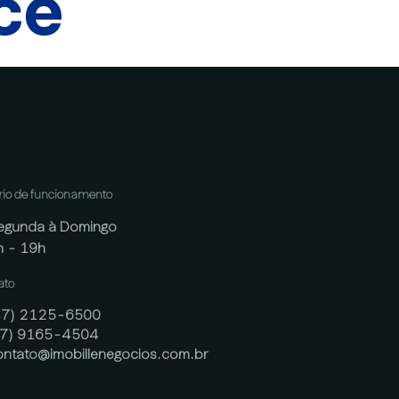
cê
rio de funcionamento
egunda à Domingo
h - 19h
ato
47) 2125-6500
47) 9165-4504
ontato@imobillenegocios.com.br