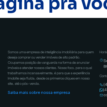
ágina pra vo
Somos uma empresa de inteligência imobiliária para quem
Horá
deseja comprar ou vender imóveis de alto padrão.
S
Ocupamos posição de vanguarda na forma de anunciar
8
imóveis e atender nossos clientes. Nosso foco, para o qual
trabalhamos incansavelmente, é para que a experiência
Cont
Imobille seja fluída, desde os primeiros cliques em nosso
site, até o pós-venda.
(
(
Saiba mais sobre nossa empresa
c