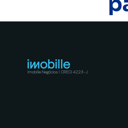
p
Imobille Negócios | CRECI 4223-J