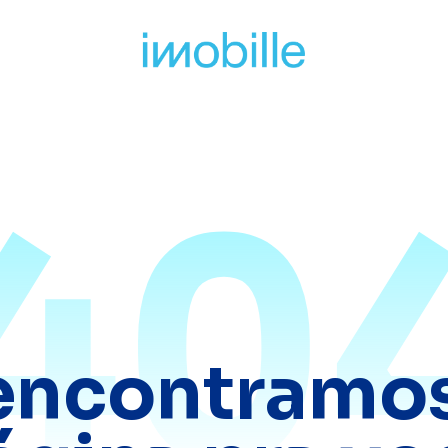
40
encontramos