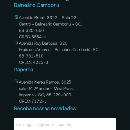
Balneário Camboriú
Avenida Brasil, 3322 - Sala 22
Centro - Balneário Camboriú - SC,
88.330-060
CRECI 6854-J
Avenida Ruy Barbosa, 320
Praia dos Amores - Balneário Camboriú, SC,
88.331-510
CRECI: 4223-J
Itapema
Avenida Nereu Ramos, 3625
sala 04 2º andar - Meia Praia,
Itapema - SC, 88.220-000
CRECI 7172-J
Receba nossas novidades