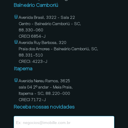
Balneário Camboriú
Avenida Brasil, 3322 - Sala 22
Centro - Balneário Camboriú - SC,
88.330-060
CRECI 6854-J
Avenida Ruy Barbosa, 320
Praia dos Amores - Balneário Camboriú, SC,
88.331-510
CRECI: 4223-J
Itapema
Avenida Nereu Ramos, 3625
sala 04 2º andar - Meia Praia,
Itapema - SC, 88.220-000
CRECI 7172-J
Receba nossas novidades