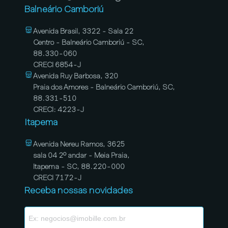
Balneário Camboriú
Avenida Brasil, 3322 - Sala 22
Centro - Balneário Camboriú - SC,
88.330-060
CRECI 6854-J
Avenida Ruy Barbosa, 320
Praia dos Amores - Balneário Camboriú, SC,
88.331-510
CRECI: 4223-J
Itapema
Avenida Nereu Ramos, 3625
sala 04 2º andar - Meia Praia,
Itapema - SC, 88.220-000
CRECI 7172-J
Receba nossas novidades