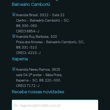
Balneário Camboriú
Avenida Brasil, 3322 - Sala 22
Centro - Balneário Camboriú - SC,
88.330-060
CRECI 6854-J
Avenida Ruy Barbosa, 320
Praia dos Amores - Balneário Camboriú, SC,
88.331-510
CRECI: 4223-J
Itapema
Avenida Nereu Ramos, 3625
sala 04 2º andar - Meia Praia,
Itapema - SC, 88.220-000
CRECI 7172-J
Receba nossas novidades