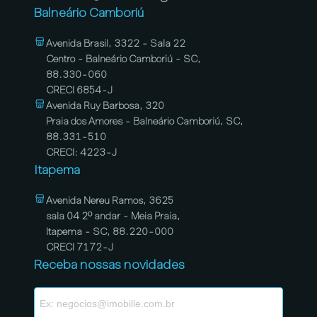
Balneário Camboriú
Avenida Brasil, 3322 - Sala 22
Centro - Balneário Camboriú - SC,
88.330-060
CRECI 6854-J
Avenida Ruy Barbosa, 320
Praia dos Amores - Balneário Camboriú, SC,
88.331-510
CRECI: 4223-J
Itapema
Avenida Nereu Ramos, 3625
sala 04 2º andar - Meia Praia,
Itapema - SC, 88.220-000
CRECI 7172-J
Receba nossas novidades