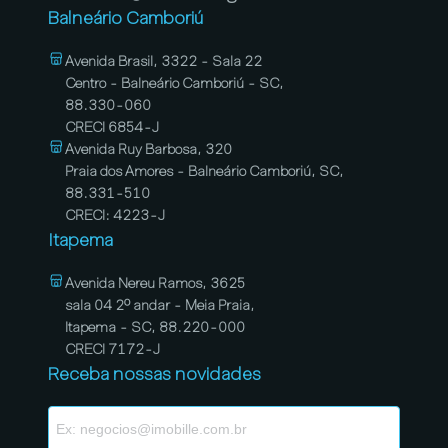
Balneário Camboriú
Avenida Brasil, 3322 - Sala 22
Centro - Balneário Camboriú - SC,
88.330-060
CRECI 6854-J
Avenida Ruy Barbosa, 320
Praia dos Amores - Balneário Camboriú, SC,
88.331-510
CRECI: 4223-J
Itapema
Avenida Nereu Ramos, 3625
sala 04 2º andar - Meia Praia,
Itapema - SC, 88.220-000
CRECI 7172-J
Receba nossas novidades