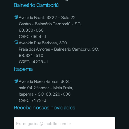
Balneário Camboriú
Avenida Brasil, 3322 - Sala 22
Centro - Balneário Camboriú - SC,
88.330-060
CRECI 6854-J
Avenida Ruy Barbosa, 320
Praia dos Amores - Balneário Camboriú, SC,
88.331-510
CRECI: 4223-J
Itapema
Avenida Nereu Ramos, 3625
sala 04 2º andar - Meia Praia,
Itapema - SC, 88.220-000
CRECI 7172-J
Receba nossas novidades