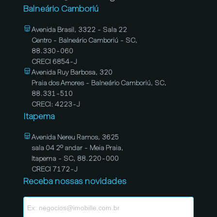
Balneário Camboriú
Avenida Brasil, 3322 - Sala 22
Centro - Balneário Camboriú - SC,
88.330-060
CRECI 6854-J
Avenida Ruy Barbosa, 320
Praia dos Amores - Balneário Camboriú, SC,
88.331-510
CRECI: 4223-J
Itapema
Avenida Nereu Ramos, 3625
sala 04 2º andar - Meia Praia,
Itapema - SC, 88.220-000
CRECI 7172-J
Receba nossas novidades