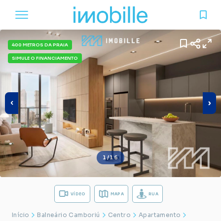
400 METROS DA PRAIA
SIMULE O FINANCIAMENTO
1/16
VÍDEO
MAPA
RUA
Início
Balneário Camboriú
Centro
Apartamento