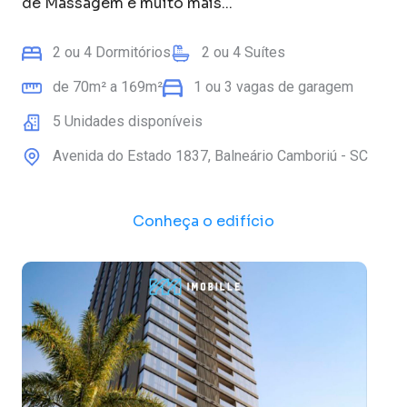
de Massagem
e muito mais...
2
ou
4
Dormitórios
2
ou
4
Suítes
de
70
m² a
169
m²
1
ou
3
vagas de garagem
5
Unidades disponíveis
Avenida do Estado
1837
,
Balneário Camboriú
-
SC
Conheça o edifício