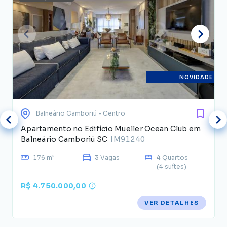
NOVIDADE
Balneário Camboriú
- Centro
Apartamento no Edifício Mueller Ocean Club em
Balneário Camboriú SC
IM91240
176 m²
3 Vagas
4 Quartos
(4 suítes)
R$ 4.750.000,00
VER DETALHES