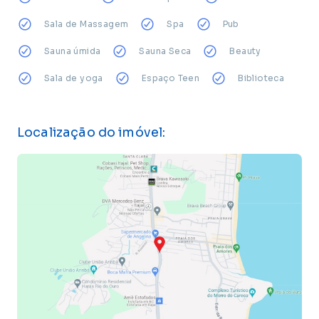
Sala de Massagem
Spa
Pub
Sauna úmida
Sauna Seca
Beauty
Sala de yoga
Espaço Teen
Biblioteca
Localização do imóvel: