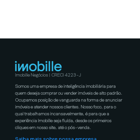
Imobille Negócios | CRECI 4223-J
Somos uma empresa de inteligência imobiliária para
quem deseja comprar ou vender imóveis de alto padrão.
Ocupamos posição de vanguarda na forma de anunciar
imóveis e atender nossos clientes. Nosso foco, para o
qual trabalhamos incansavelmente, é para que a
experiência Imobille seja fluída, desde os primeiros
cliques em nosso site, até o pós-venda.
Saiba mais sobre nossa empresa