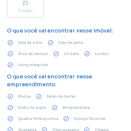
3
vagas
O que você vai encontrar nesse imóvel:
Sala de estar
Sala de jantar
Área de serviço
Cozinha
Lavabo
Living integrado
O que você vai encontrar nesse
empreendimento:
Piscina
Salão de festas
Salão de jogos
Brinquedoteca
Quadra Poliesportiva
Espaço Gourmet
Academia
Churrasqueira
Cinema