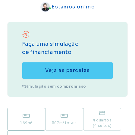
Estamos online
Faça uma simulação
de financiamento
Veja as parcelas
*Simulação sem compromisso
4 quartos
169
m²
307
m² totais
(4 suítes)