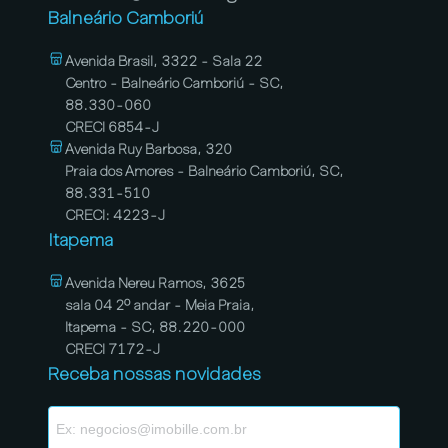
Balneário Camboriú
Avenida Brasil, 3322 - Sala 22
Centro - Balneário Camboriú - SC,
88.330-060
CRECI 6854-J
Avenida Ruy Barbosa, 320
Praia dos Amores - Balneário Camboriú, SC,
88.331-510
CRECI: 4223-J
Itapema
Avenida Nereu Ramos, 3625
sala 04 2º andar - Meia Praia,
Itapema - SC, 88.220-000
CRECI 7172-J
Receba nossas novidades