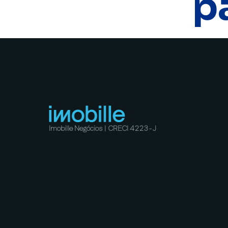
p
Imobille Negócios | CRECI 4223-J