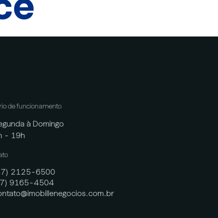
cê
rio de funcionamento
egunda à Domingo
h - 19h
ato
47) 2125-6500
47) 9165-4504
ontato@imobillenegocios.com.br