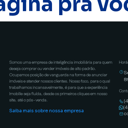
ágina pra vo
Somos uma empresa de inteligência imobiliária para quem
Horá
deseja comprar ou vender imóveis de alto padrão.
S
Ocupamos posição de vanguarda na forma de anunciar
8
imóveis e atender nossos clientes. Nosso foco, para o qual
trabalhamos incansavelmente, é para que a experiência
Cont
Imobille seja fluída, desde os primeiros cliques em nosso
site, até o pós-venda.
(
(
Saiba mais sobre nossa empresa
c