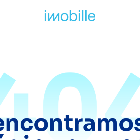
40
encontramos