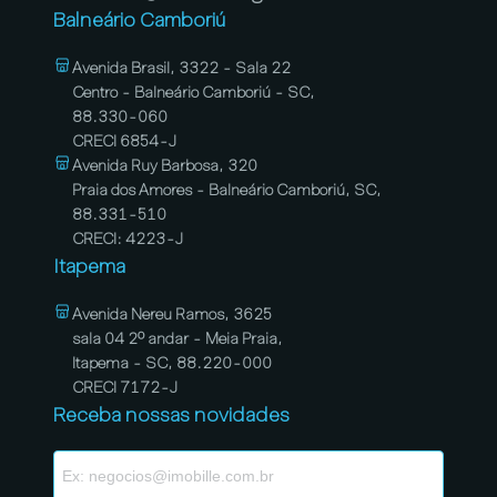
Balneário Camboriú
Avenida Brasil, 3322 - Sala 22
Centro - Balneário Camboriú - SC,
88.330-060
CRECI 6854-J
Avenida Ruy Barbosa, 320
Praia dos Amores - Balneário Camboriú, SC,
88.331-510
CRECI: 4223-J
Itapema
Avenida Nereu Ramos, 3625
sala 04 2º andar - Meia Praia,
Itapema - SC, 88.220-000
CRECI 7172-J
Receba nossas novidades