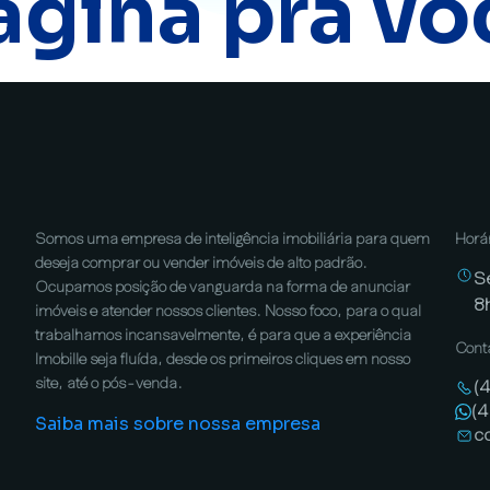
ágina pra vo
Somos uma empresa de inteligência imobiliária para quem
Horá
deseja comprar ou vender imóveis de alto padrão.
S
Ocupamos posição de vanguarda na forma de anunciar
8
imóveis e atender nossos clientes. Nosso foco, para o qual
trabalhamos incansavelmente, é para que a experiência
Cont
Imobille seja fluída, desde os primeiros cliques em nosso
site, até o pós-venda.
(
(
Saiba mais sobre nossa empresa
c