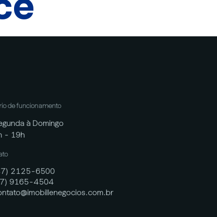
cê
rio de funcionamento
egunda à Domingo
h - 19h
ato
47) 2125-6500
47) 9165-4504
ontato@imobillenegocios.com.br