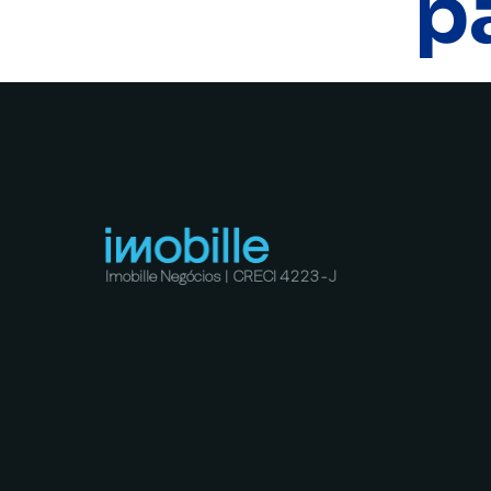
p
Imobille Negócios | CRECI 4223-J