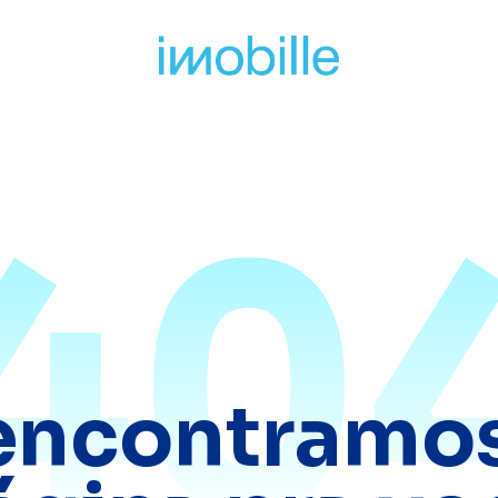
40
encontramos