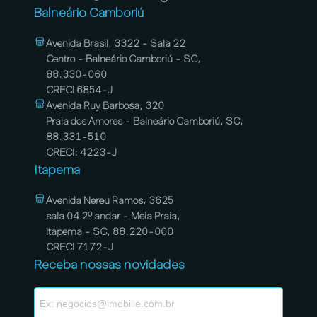
Balneário Camboriú
Avenida Brasil, 3322 - Sala 22
Centro - Balneário Camboriú - SC,
88.330-060
CRECI 6854-J
Avenida Ruy Barbosa, 320
Praia dos Amores - Balneário Camboriú, SC,
88.331-510
CRECI: 4223-J
Itapema
Avenida Nereu Ramos, 3625
sala 04 2º andar - Meia Praia,
Itapema - SC, 88.220-000
CRECI 7172-J
Receba nossas novidades