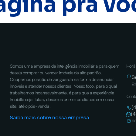
ágina pra vo
Somos uma empresa de inteligência imobiliária para quem
Horá
deseja comprar ou vender imóveis de alto padrão.
S
Ocupamos posição de vanguarda na forma de anunciar
8
imóveis e atender nossos clientes. Nosso foco, para o qual
trabalhamos incansavelmente, é para que a experiência
Cont
Imobille seja fluída, desde os primeiros cliques em nosso
site, até o pós-venda.
(
(
Saiba mais sobre nossa empresa
c