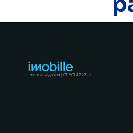
p
Imobille Negócios | CRECI 4223-J