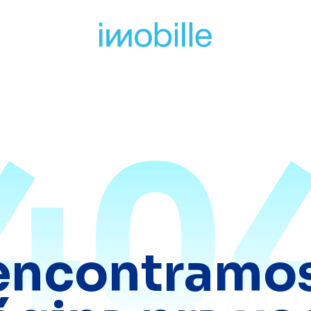
40
encontramos