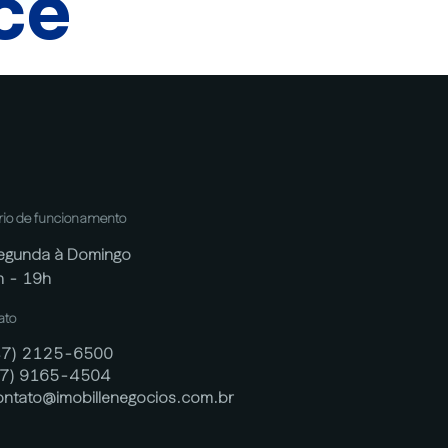
cê
rio de funcionamento
egunda à Domingo
h - 19h
ato
47) 2125-6500
47) 9165-4504
ontato@imobillenegocios.com.br