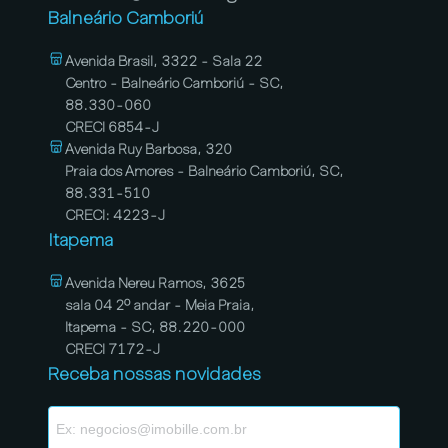
Balneário Camboriú
Avenida Brasil, 3322 - Sala 22
Centro - Balneário Camboriú - SC,
88.330-060
CRECI 6854-J
Avenida Ruy Barbosa, 320
Praia dos Amores - Balneário Camboriú, SC,
88.331-510
CRECI: 4223-J
Itapema
Avenida Nereu Ramos, 3625
sala 04 2º andar - Meia Praia,
Itapema - SC, 88.220-000
CRECI 7172-J
Receba nossas novidades