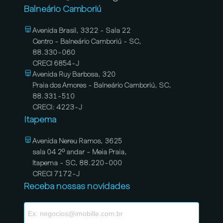
Balneário Camboriú
Avenida Brasil, 3322 - Sala 22
Centro - Balneário Camboriú - SC,
88.330-060
CRECI 6854-J
Avenida Ruy Barbosa, 320
Praia dos Amores - Balneário Camboriú, SC,
88.331-510
CRECI: 4223-J
Itapema
Avenida Nereu Ramos, 3625
sala 04 2º andar - Meia Praia,
Itapema - SC, 88.220-000
CRECI 7172-J
Receba nossas novidades